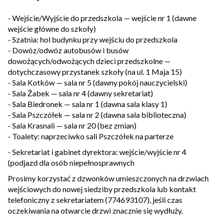
- Wejście/Wyjście do przedszkola — wejście nr 1 (dawne
wejście główne do szkoły)
- Szatnia: hol budynku przy wejściu do przedszkola
- Dowóz/odwóz autobusów i busów
dowożących/odwożących dzieci przedszkolne —
dotychczasowy przystanek szkoły (na ul. 1 Maja 15)
- Sala Kotków — sala nr 5 (dawny pokój nauczycielski)
- Sala Żabek — sala nr 4 (dawny sekretariat)
- Sala Biedronek — sala nr 1 (dawna sala klasy 1)
- Sala Pszczółek — sala nr 2 (dawna sala biblioteczna)
- Sala Krasnali — sala nr 20 (bez zmian)
- Toalety: naprzeciwko sali Pszczółek na parterze
- Sekretariat i gabinet dyrektora: wejście/wyjście nr 4
(podjazd dla osób niepełnosprawnych
Prosimy korzystać z dzwonków umieszczonych na drzwiach
wejściowych do nowej siedziby przedszkola lub kontakt
telefoniczny z sekretariatem (774693107), jeśli czas
oczekiwania na otwarcie drzwi znacznie się wydłuży.