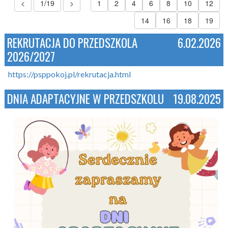
<
1/19
>
1
2
4
6
8
10
12
14
16
18
19
REKRUTACJA DO PRZEDSZKOLA
6.02.2026
2026/2027
https://psppokoj.pl/rekrutacja.html
DNIA ADAPTACYJNE W PRZEDSZKOLU
19.08.2025