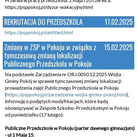
Przerwa w pracy przedszkola: 2 maja i 20 czerwca:
https://psppokoj.pl/dyzur-wakacyjny.html
REKRUTACJA DO PRZEDSZKOLA
17.02.2025
https://psppokoj.pl/untitled.html
Zmiany w ZSP w Pokoju w związku z
15.02.2025
tymczasową zmianą lokalizacji
Publicznego Przedszkola w Pokoju
Na podstawie Zarządzenia nr OR.I.0050.12.2025 Wójta
Gminy Pokój w sprawie tymczasowej zmiany lokalizacji
prowadzenia zajęć Publicznego Przedszkola w Pokoju
(
https://psppokoj.pl/zarzadzenia-wojta-gminy-pokoj.html
),
informuję o podjętych modyfikacjach, które będą
obowiązywać w Zespole Szkolno-Przedszkolnym w Pokoju
od poniedziałku (17 lutego):
Publiczne Przedszkole w Pokoju (parter dawnego gimnazjum)
- ul 1 Maja 15
: