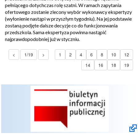
pełniącego dotychczas rolę szatni. W ramach zapytania
ofertowego zostanie zlecony wybór wykonawcy ekspertyzy
(wyłonienie nastąpi w przyszłym tygodniu). Na jej podstawie
zostaną podjęte dalsze decyzje co do funkcjonowania
przedszkola. Sama ekspertyza powinna nastąpić
najprawdopodobniej już w styczniu.
<
1/19
>
1
2
4
6
8
10
12
14
16
18
19