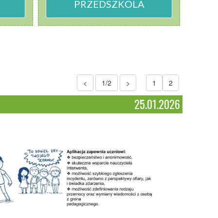
PRZEDSZKOLA
<
1/2
>
1
2
25.01.2026