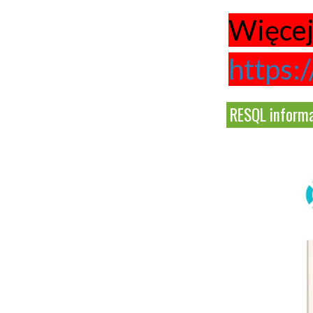
Więcej 
https:/
RESQL inform