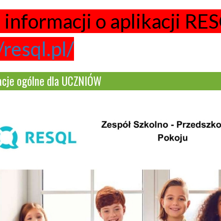
informacji o aplikacji RES
/resql.pl/
acje ogólne dla UCZNIÓW