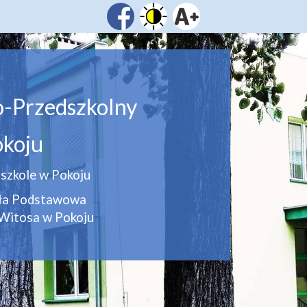
o-Przedszkolny
koju
szkole w Pokoju
oła Podstawowa
Witosa w Pokoju