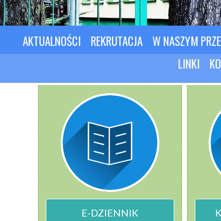
AKTUALNOŚCI
REKRUTACJA
W NASZYM PRZ
LINKI
KO
E-DZIENNIK