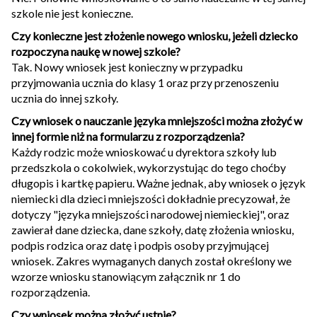
szkole nie jest konieczne.
Czy konieczne jest złożenie nowego wniosku, jeżeli dziecko
rozpoczyna naukę w nowej szkole?
Tak. Nowy wniosek jest konieczny w przypadku
przyjmowania ucznia do klasy 1 oraz przy przenoszeniu
ucznia do innej szkoły.
Czy wniosek o nauczanie języka mniejszości można złożyć w
innej formie niż na formularzu z rozporządzenia?
Każdy rodzic może wnioskować u dyrektora szkoły lub
przedszkola o cokolwiek, wykorzystując do tego choćby
długopis i kartkę papieru. Ważne jednak, aby wniosek o język
niemiecki dla dzieci mniejszości dokładnie precyzował, że
dotyczy "języka mniejszości narodowej niemieckiej", oraz
zawierał dane dziecka, dane szkoły, datę złożenia wniosku,
podpis rodzica oraz datę i podpis osoby przyjmującej
wniosek. Zakres wymaganych danych został określony we
wzorze wniosku stanowiącym załącznik nr 1 do
rozporządzenia.
Czy wniosek można złożyć ustnie?