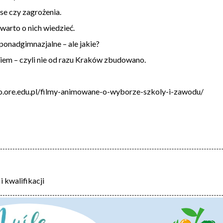
e czy zagrożenia.
rto o nich wiedzieć.
nadgimnazjalne – ale jakie?
m – czyli nie od razu Kraków zbudowano.
o.ore.edu.pl/filmy-animowane-o-wyborze-szkoly-i-zawodu/
kwalifikacji