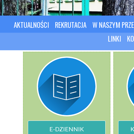
AKTUALNOŚCI
REKRUTACJA
W NASZYM PRZ
LINKI
KO
E-DZIENNIK