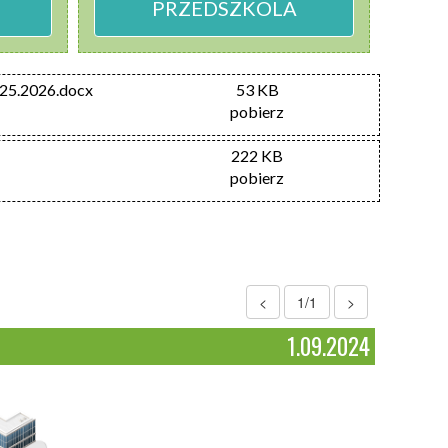
PRZEDSZKOLA
25.2026.docx
53 KB
pobierz
222 KB
pobierz
<
1/1
>
1.09.2024