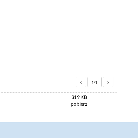
<
1/1
>
319 KB
pobierz