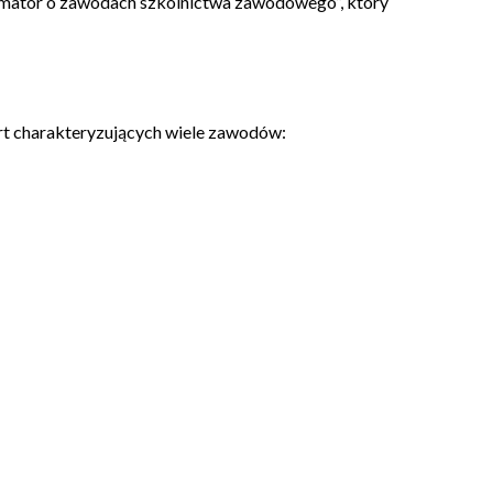
ormator o zawodach szkolnictwa zawodowego”, który
t charakteryzujących wiele zawodów: