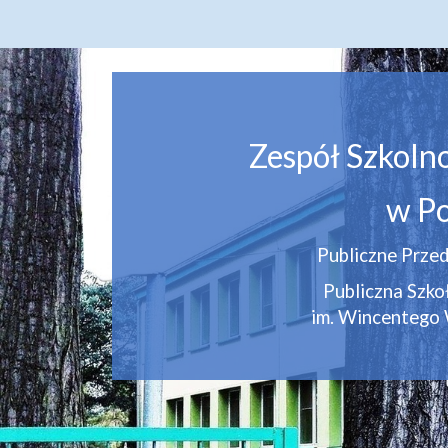
Zespół Szkoln
w Po
Publiczne Przed
Publiczna Szk
im. Wincentego 