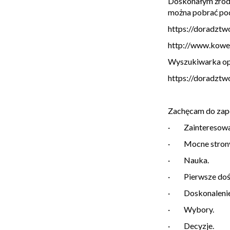
Doskonałym źródł
można pobrać po
https://doradzt
http://www.kowe
Wyszukiwarka op
https://doradztw
Zachęcam do zapo
· Zainteresowa
· Mocne strony
· Nauka.
· Pierwsze doś
· Doskonalenie
· Wybory.
· Decyzje.