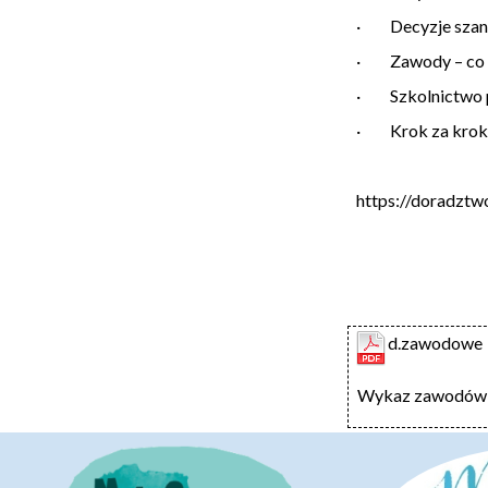
· Decyzje szans
· Zawody – co wa
· Szkolnictwo po
· Krok za krokie
https://doradztw
d.zawodowe
Wykaz zawodów i 