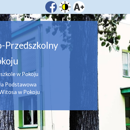
o-Przedszkolny
koju
szkole w Pokoju
oła Podstawowa
Witosa w Pokoju