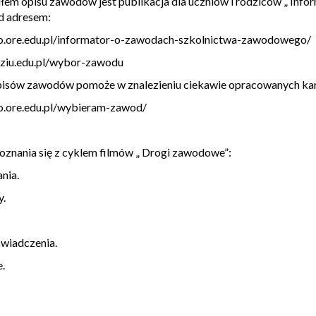
em opisu zawodów jest publikacja dla uczniów i rodziców „ Inf
d adresem:
wo.ore.edu.pl/informator-o-zawodach-szkolnictwa-zawodowego/
ziu.edu.pl/wybor-zawodu
isów zawodów pomoże w znalezieniu ciekawie opracowanych kar
o.ore.edu.pl/wybieram-zawod/
znania się z cyklem filmów „ Drogi zawodowe”:
nia.
.
wiadczenia.
.