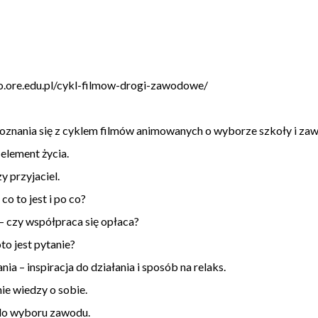
o.ore.edu.pl/cykl-filmow-drogi-zawodowe/
znania się z cyklem filmów animowanych o wyborze szkoły i za
lement życia.
 przyjaciel.
 to jest i po co?
czy współpraca się opłaca?
o jest pytanie?
 – inspiracja do działania i sposób na relaks.
 wiedzy o sobie.
o wyboru zawodu.