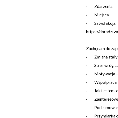
· Zdarzenia.
· Miejsca.
· Satysfakcja.
https://doradztw
Zachęcam do zapo
· Zmiana stały e
· Stres wróg czy
· Motywacja – co
· Współpraca – 
· Jaki jestem, ot
· Zainteresowania
· Podsumowanie
· Przymiarka d