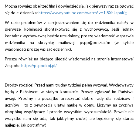
Można również obejrzeć film i dowiedzieć się, jak pierwszy raz zalogować
się do e-dziennika:
https://www.youtube.com/watch?v=1l8XhJapnKg
W razie problemów z zarejestrowaniem się do e-dziennika należy w
pierwszej kolejności skontakotwać się z wychowawcą. Jeśli jednak
kontakt z wychowawcą będzie utrudniony, proszę wiadomość w sprawie
e-dziennika na skrzynkę mailowej: pspp@poczta.fm (w tytule
wiadomości proszę wpisać edziennik).
Proszę również na bieżąco śledzić wiadomości na stronie internetowej
Zespołu:
https://psppokoj.pl/
Drodzy rodzice! Przed nami trudny tydzień pełen wyzwań. Wychowawcy
będą z Państwem w stałym kontakcie. Proszę zgłaszać im Państwa
uwagi. Prosimy na początku przeczytać dobre rady dla rodziców i
uczniów - to z pewnością ułatwi naukę w domu. Liczymy na życzliwą
obopólną współpracę i przede wszystkim wyrozumiałość. Pewnie nie
wszystko nam się uda, tak jakbyśmy chcieli, ale będziemy się starać
najlepiej, jak potrafimy!