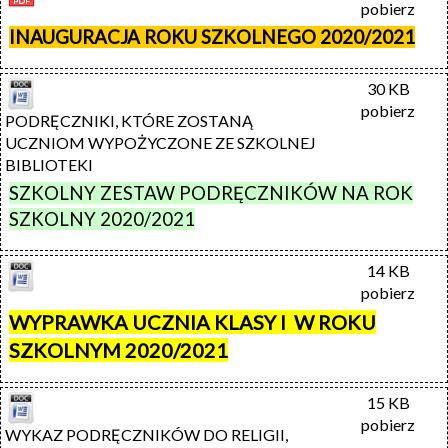
pobierz
INAUGURACJA ROKU SZKOLNEGO 2020/2021
30 KB
pobierz
PODRĘCZNIKI, KTÓRE ZOSTANĄ 
UCZNIOM WYPOŻYCZONE ZE SZKOLNEJ 
BIBLIOTEKI 
SZKOLNY ZESTAW PODRĘCZNIKÓW NA ROK
SZKOLNY 2020/2021
14 KB
pobierz
WYPRAWKA UCZNIA KLASY I W ROKU
SZKOLNYM 2020/2021
15 KB
pobierz
WYKAZ PODRĘCZNIKÓW DO RELIGII, 