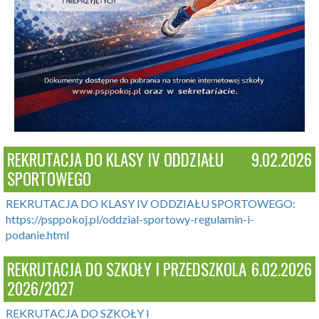
REKRUTACJA DO KLASY IV ODDZIAŁU
9.02.2026
SPORTOWEGO
REKRUTACJA DO KLASY IV ODDZIAŁU SPORTOWEGO:
https://psppokoj.pl/oddzial-sportowy-regulamin-i-
podanie.html
REKRUTACJA DO SZKOŁY I PRZEDSZKOLA
6.02.2026
2026/2027
REKRUTACJA DO SZKOŁY I