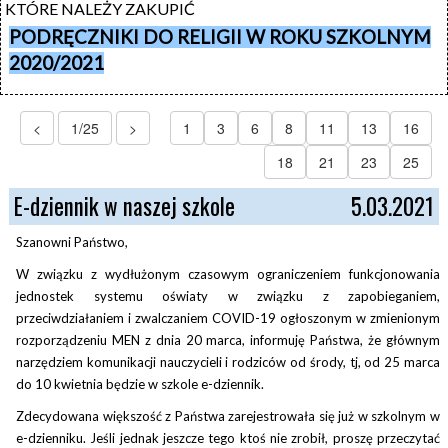
KTÓRE NALEŻY ZAKUPIĆ 
PODRĘCZNIKI DO RELIGII W ROKU SZKOLNYM
2020/2021
<
1/25
>
1
3
6
8
11
13
16
18
21
23
25
E-dziennik w naszej szkole
5.03.2021
Szanowni Państwo,
W związku z wydłużonym czasowym ograniczeniem funkcjonowania
jednostek systemu oświaty w związku z zapobieganiem,
przeciwdziałaniem i zwalczaniem COVID-19 ogłoszonym w zmienionym
rozporządzeniu MEN z dnia 20 marca, informuję Państwa, że głównym
narzędziem komunikacji nauczycieli i rodziców od środy, tj, od 25 marca
do 10 kwietnia będzie w szkole e-dziennik.
Zdecydowana większość z Państwa zarejestrowała się już w szkolnym w
e-dzienniku. Jeśli jednak jeszcze tego ktoś nie zrobił, proszę przeczytać