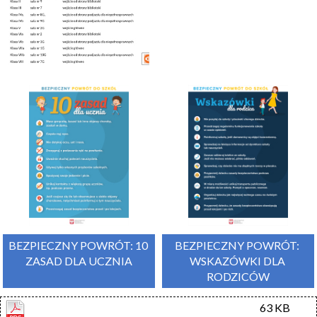
BEZPIECZNY POWRÓT: 10 
BEZPIECZNY POWRÓT: 
ZASAD DLA UCZNIA
WSKAZÓWKI DLA 
RODZICÓW
63 KB