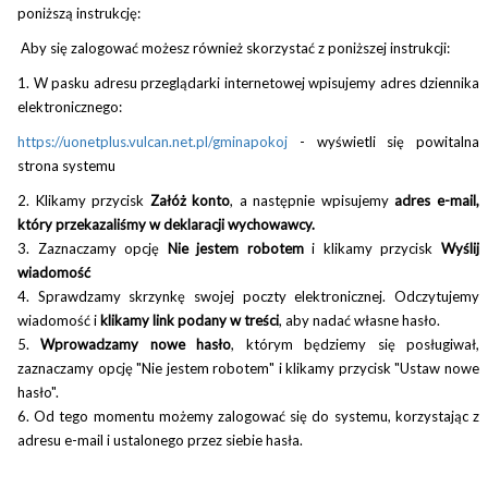
poniższą instrukcję:
Aby się zalogować możesz również skorzystać z poniższej instrukcji:
1. W pasku adresu przeglądarki internetowej wpisujemy adres dziennika
elektronicznego:
https://uonetplus.vulcan.net.pl/gminapokoj
- w
yświetli się powitalna
strona systemu
2. Klikamy przycisk
Załóż konto
, a następnie wpisujemy
adres e-mail,
który przekazaliśmy w deklaracji wychowawcy.
3. Zaznaczamy opcję
Nie jestem robotem
i klikamy przycisk
Wyślij
wiadomość
4. Sprawdzamy skrzynkę swojej poczty elektronicznej. Odczytujemy
wiadomość i
klikamy link podany w treści
, aby nadać własne hasło.
5.
Wprowadzamy nowe hasło
, którym będziemy się posługiwał,
zaznaczamy opcję "Nie jestem robotem" i klikamy przycisk "Ustaw nowe
hasło".
6. Od tego momentu możemy zalogować się do systemu, korzystając z
adresu e-mail i ustalonego przez siebie hasła.