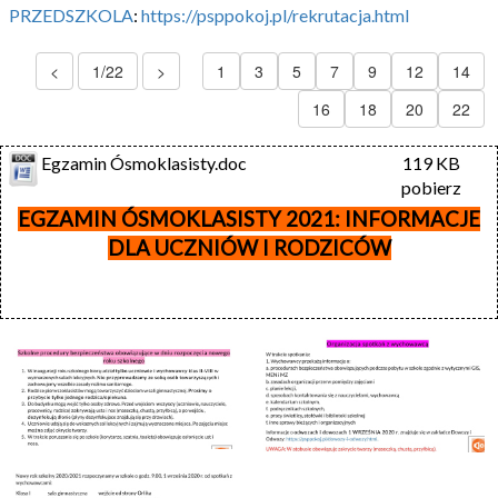
PRZEDSZKOLA
:
https://psppokoj.pl/rekrutacja.html
<
1/22
>
1
3
5
7
9
12
14
16
18
20
22
Egzamin Ósmoklasisty.doc
119 KB
pobierz
EGZAMIN ÓSMOKLASISTY 2021: INFORMACJE
DLA UCZNIÓW I RODZICÓW