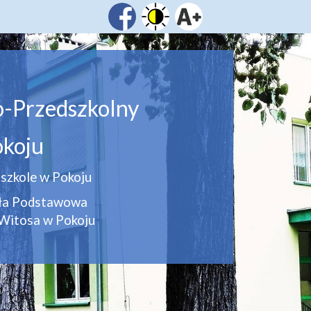
o-Przedszkolny
koju
szkole w Pokoju
oła Podstawowa
Witosa w Pokoju