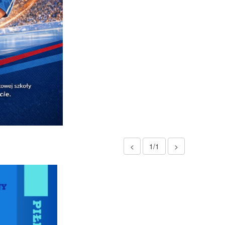
<
1/1
>