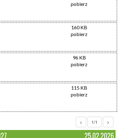
pobierz
160 KB
pobierz
96 KB
pobierz
115 KB
pobierz
<
1/1
>
027
25.02.2026