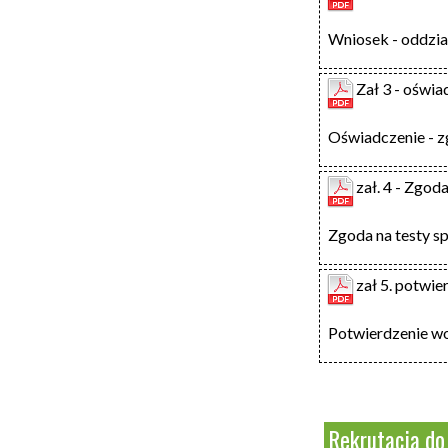
Wniosek - oddzia
Zał 3 - oświ
Oświadczenie - z
zał. 4 - Zgo
Zgoda na testy 
zał 5. potwie
Potwierdzenie wo
Rekrutacja do