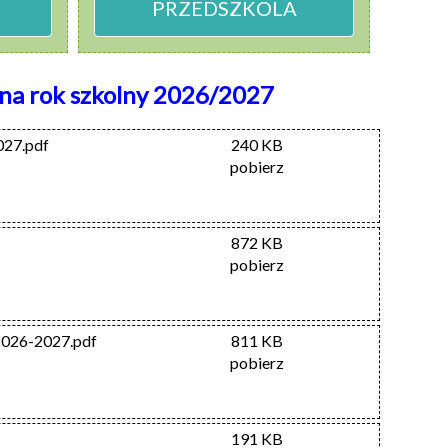
PRZEDSZKOLA
 na rok szkolny 2026/2027
027.pdf
240 KB
pobierz
872 KB
pobierz
 2026-2027.pdf
811 KB
pobierz
191 KB