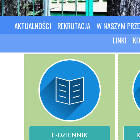
AKTUALNOŚCI
REKRUTACJA
W NASZYM PRZ
LINKI
KO
E-DZIENNIK