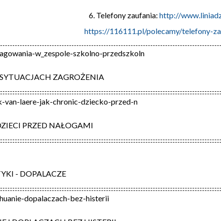
6. Telefony zaufania:
http://www.liniad
https://116111.pl/polecamy/telefony-zau
eagowania-w_zespole-szkolno-przedszkoln
 SYTUACJACH ZAGROŻENIA
-van-laere-jak-chronic-dziecko-przed-n
DZIECI PRZED NAŁOGAMI
KI - DOPALACZE
huanie-dopalaczach-bez-histerii