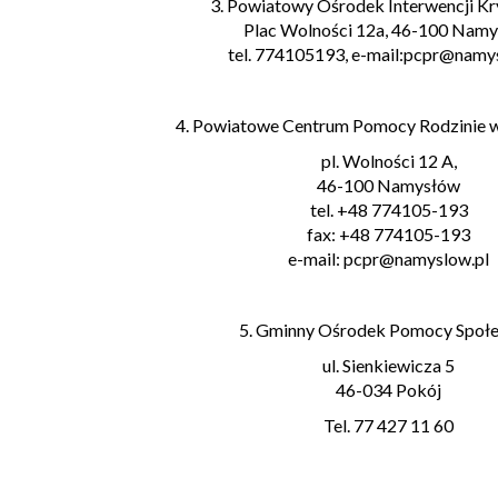
3. Powiatowy Ośrodek Interwencji K
Plac Wolności 12a, 46-100 Nam
tel. 774105193, e-mail:pcpr@namy
4. Powiatowe Centrum Pomocy Rodzinie 
pl. Wolności 12 A,
46-100 Namysłów
tel. +48 774105-193
fax: +48 774105-193
e-mail: pcpr@namyslow.pl
5. Gminny Ośrodek Pomocy Społe
ul. Sienkiewicza 5
46-034 Pokój
Tel. 77 427 11 60