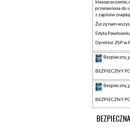
klasopracownie, c
przeniesiona do s
z zapisów znajdu
Życzę nam wszyst
Edyta Pawłowsk
Dyrektor ZSP w 
Bezpieczny_p
BEZPIECZNY P
Bezpieczny_p
BEZPIECZNY P
BEZPIECZN