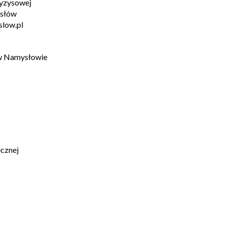
ryzysowej
ysłów
slow.pl
w Namysłowie
cznej