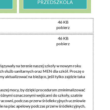
PRZEDSZKOLA
46 KB
pobierz
46 KB
pobierz
ązywały na terenie naszej szkoły w nowym roku
h służb sanitarnych oraz MEN dla szkół. Proszę o
y aktualizować na bieżąco, jeśli tylko zajdzie taka
 naszej mocy, by dzięki procedurom zminimalizować
ą różnymi oznaczonymi wejścami do szkoły, szatnie
opracowni, podczas przerw śródlekcyjnych uczniowie
cie na plac apelowy podczas przerw śródlekcyjnych,