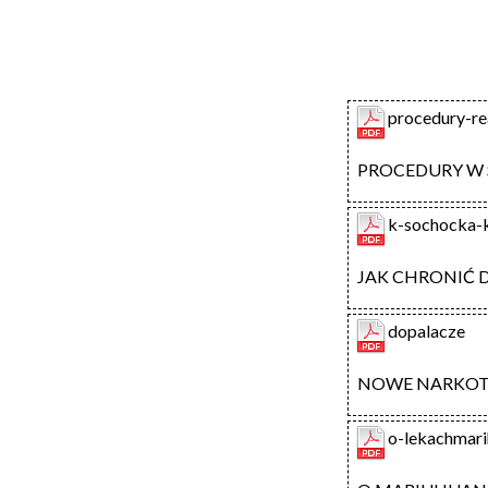
procedury-r
PROCEDURY W
k-sochocka-k
JAK CHRONIĆ 
dopalacze
NOWE NARKOTY
o-lekachmari