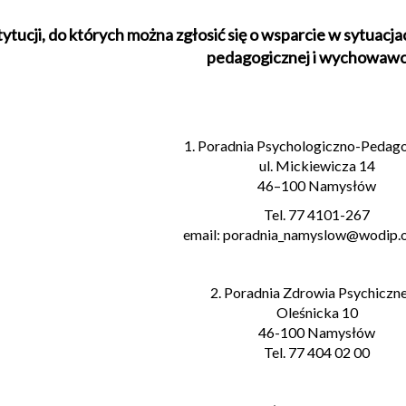
ytucji, do których można zgłosić się o wsparcie w sytua
pedagogicznej i wychowawc
1. Poradnia Psychologiczno-Pedag
ul. Mickiewicza 14
46–100 Namysłów
Tel. 77 4101-267
email: poradnia_namyslow@wodip.o
2. Poradnia Zdrowia Psychiczn
Oleśnicka 10
46-100 Namysłów
Tel. 77 404 02 00