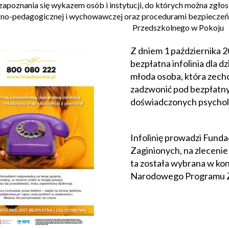
apoznania się wykazem osób i instytucji, do których można zgło
no-pedagogicznej i wychowawczej oraz procedurami bezpieczeńs
Przedszkolnego w Pokoju
Z dniem 1 października 
bezpłatna infolinia dla dz
młoda osoba, która zec
zadzwonić pod bezpłatn
doświadczonych psychol
Infolinię prowadzi Fund
Zaginionych, na zleceni
ta została wybrana w k
Narodowego Programu 