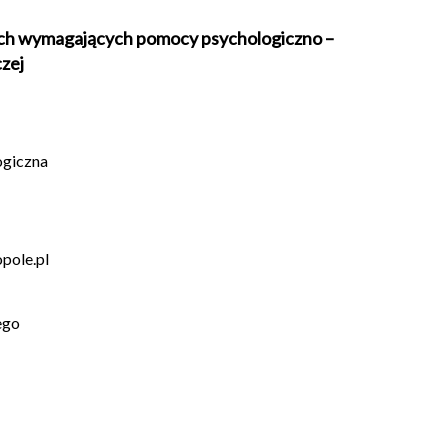
cjach wymagających pomocy psychologiczno –
zej
ogiczna
pole.pl
ego