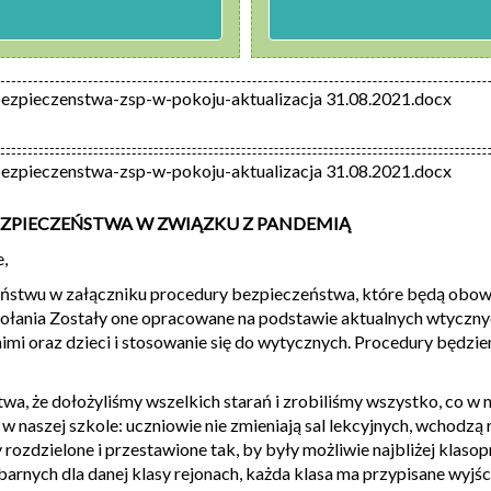
ezpieczenstwa-zsp-w-pokoju-aktualizacja 31.08.2021.docx
ezpieczenstwa-zsp-w-pokoju-aktualizacja 31.08.2021.docx
ZPIECZEŃSTWA W ZWIĄZKU Z PANDEMIĄ
,
stwu w załączniku procedury bezpieczeństwa, które będą obowi
łania Zostały one opracowane na podstawie aktualnych wtycznyc
nimi oraz dzieci i stosowanie się do wytycznych. Procedury będziem
a, że dołożyliśmy wszelkich starań i zrobiliśmy wszystko, co w
w naszej szkole: uczniowie nie zmieniają sal lekcyjnych, wchodz
 rozdzielone i przestawione tak, by były możliwie najbliżej klas
barnych dla danej klasy rejonach, każda klasa ma przypisane wyjś