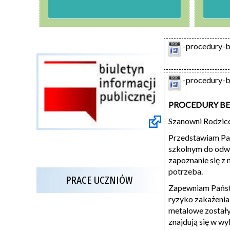
-procedury-b
-procedury-b
PROCEDURY BE
Szanowni Rodzice
Przedstawiam Pań
szkolnym do odwo
zapoznanie się z 
potrzeba.
PRACE UCZNIÓW
Zapewniam Państw
ryzyko zakażenia 
metalowe zostały
znajdują się w wy