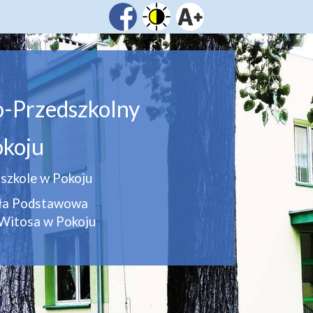
o-Przedszkolny
koju
szkole w Pokoju
oła Podstawowa
Witosa w Pokoju