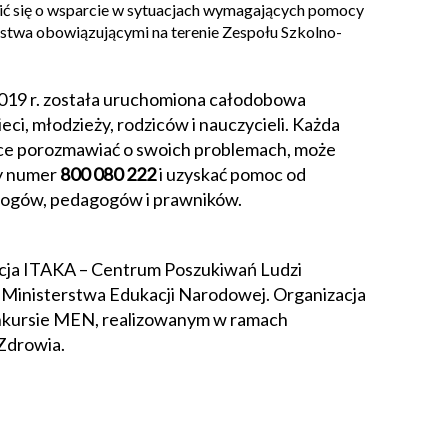
sić się o wsparcie w sytuacjach wymagających pomocy
twa obowiązującymi na terenie Zespołu Szkolno-
2019 r. została uruchomiona całodobowa
ieci, młodzieży, rodziców i nauczycieli. Każda
hce porozmawiać o swoich problemach, może
y numer
800 080 222
i uzyskać pomoc od
ogów, pedagogów i prawników.
acja ITAKA – Centrum Poszukiwań Ludzi
e Ministerstwa Edukacji Narodowej. Organizacja
onkursie MEN, realizowanym w ramach
Zdrowia.