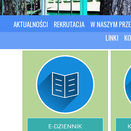
AKTUALNOŚCI
REKRUTACJA
W NASZYM PRZ
LINKI
KO
E-DZIENNIK