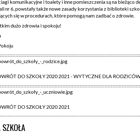
iagi komunikacyjne i toalety i inne pomieszczenia są na bieżąco 
ali nr 6, powstały także nowe zasady korzystania z biblioteki szkol
jących się w procedurach, które pomogą nam zadbać o zdrowie.
kim dużo zdrowia i spokoju!
a
Pokoju
owrót_do_szkoły_-_rodzice.jpg
OWRÓT DO SZKOŁY 2020 2021 - WYTYCZNE DLA RODZICÓ
owrót_do_szkoły_-_uczniowie.jpg
OWRÓT DO SZKOŁY 2020 2021
A SZKOŁA