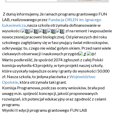
Z dumą informujemy, że ramach programu grantowego FUN
LAB, realizowanego przez
Fundacja ORLEN im. Ignacego
Łukasiewicza
, nasza szkoła otrzymała dofinansowanie w
wysokości
zł na remont i wyposażenie
nowoczesnej pracowni biologicznej. Od pierwszych dni roku
szkolnego zagłębiamy się w fascynujący świat mikroskopów,
odkrywając to, czego nie widać gołym okiem. Przed nami wiele
ciekawych obserwacji i naukowych przygód
!
Warto podkreślić, że spośród 2074 zgłoszeń z całej Polski
komisja wyłoniła 43 projekty, w tym projekt naszej szkoły,
które uzyskały najwyższe oceny i granty do wysokości 50.000
zł. Nasza szkoła, to jedyna placówka z
Województwo
Opolskie
, która otrzymała taki grant.
Komisja Programowa, podczas oceny wniosków, brała pod
uwagę m.in. spójność koncepcji, jakość proponowanych
rozwiązań, ich potencjał edukacyjny oraz zgodność z celami
programu.
Wyniki II edycji programu grantowego FUN LAB