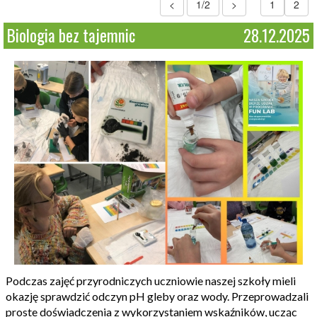
<
1/2
>
1
2
Biologia bez tajemnic
28.12.2025
Podczas zajęć przyrodniczych uczniowie naszej szkoły mieli
okazję sprawdzić odczyn pH gleby oraz wody. Przeprowadzali
proste doświadczenia z wykorzystaniem wskaźników, ucząc