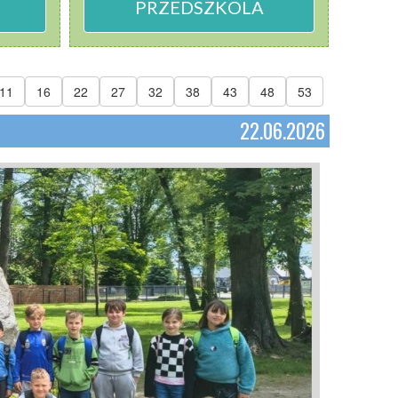
PRZEDSZKOLA
11
16
22
27
32
38
43
48
53
22.06.2026