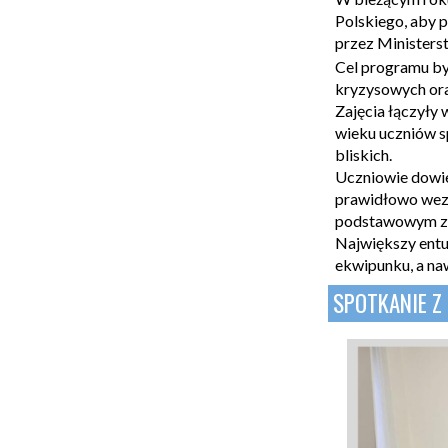
Polskiego, aby 
przez Minister
Cel programu by
kryzysowych ora
Zajęcia łączyły
wieku uczniów s
bliskich.
Uczniowie dowied
prawidłowo wezw
podstawowym zak
Największy entu
ekwipunku, a na
SPOTKANIE 