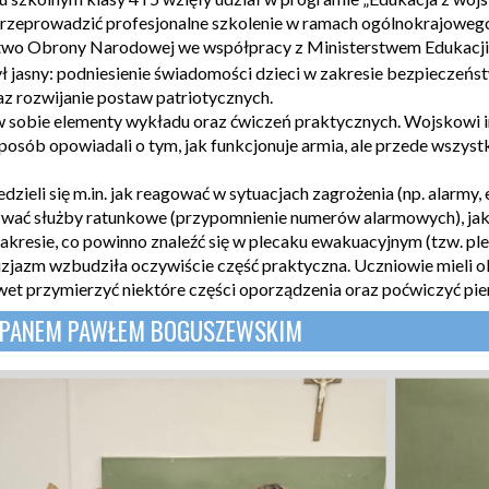
przeprowadzić profesjonalne szkolenie w ramach ogólnokrajowe
stwo Obrony Narodowej we współpracy z Ministerstwem Edukacj
ł jasny: podniesienie świadomości dzieci w zakresie bezpieczeń
z rozwijanie postaw patriotycznych.
 w sobie elementy wykładu oraz ćwiczeń praktycznych. Wojskowi 
posób opowiadali o tym, jak funkcjonuje armia, ale przede wszyst
zieli się m.in. jak reagować w sytuacjach zagrożenia (np. alarmy, 
ać służby ratunkowe (przypomnienie numerów alarmowych), jak
resie, co powinno znaleźć się w plecaku ewakuacyjnym (tzw. ple
zjazm wzbudziła oczywiście część praktyczna. Uczniowie mieli o
wet przymierzyć niektóre części oporządzenia oraz poćwiczyć p
Z PANEM PAWŁEM BOGUSZEWSKIM