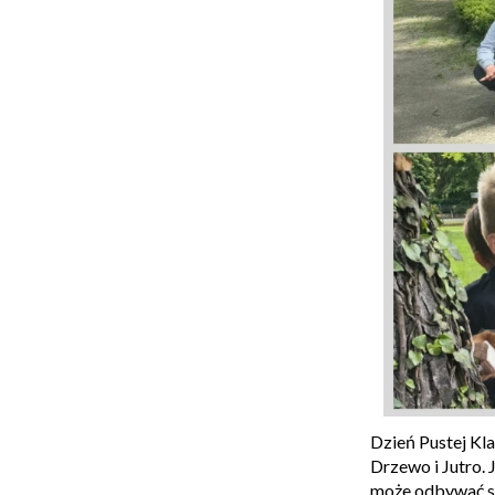
Dzień Pustej Kl
Drzewo i Jutro. 
może odbywać si