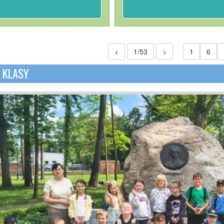
<
1/53
>
1
6
J KLASY