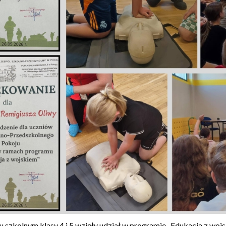
 szkolnym klasy 4 i 5 wzięły udział w programie „Edukacja z woj