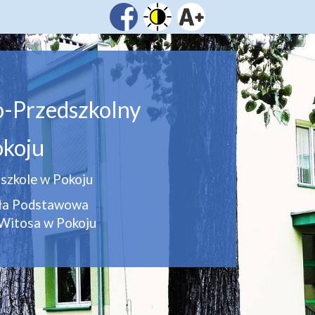
o-Przedszkolny
koju
szkole w Pokoju
oła Podstawowa
Witosa w Pokoju