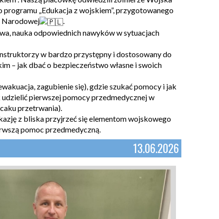
go programu „Edukacja z wojskiem”, przygotowanego
i Narodowej
.
stwa, nauka odpowiednich nawyków w sytuacjach
instruktorzy w bardzo przystępny i dostosowany do
kim – jak dbać o bezpieczeństwo własne i swoich
ewakuacja, zagubienie się), gdzie szukać pomocy i jak
 udzielić pierwszej pomocy przedmedycznej w
caku przetrwania).
kazję z bliska przyjrzeć się elementom wojskowego
ierwszą pomoc przedmedyczną.
13.06.2026