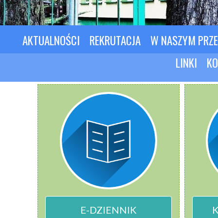
AKTUALNOŚCI
REKRUTACJA
W NASZYM PRZ
LINKI
KO
E-DZIENNIK