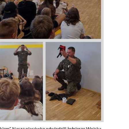
skiem”. Naszą placówkę odwiedzili żołnierze Wojska