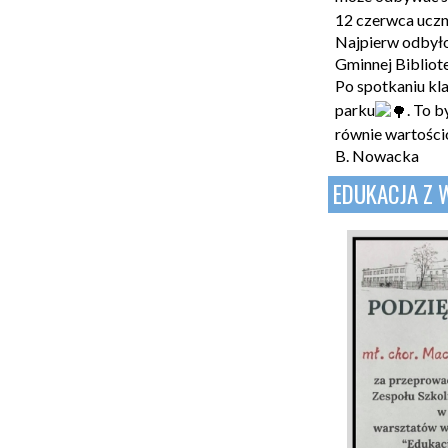
12 czerwca uczni
Najpierw odbyło
Gminnej Bibliot
Po spotkaniu k
parku
. To 
równie wartościo
B. Nowacka
EDUKACJA Z 