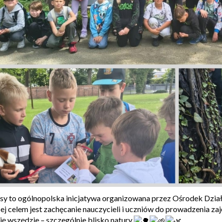
asy to ogólnopolska inicjatywa organizowana przez Ośrodek Dział
Jej celem jest zachęcanie nauczycieli i uczniów do prowadzenia z
ę wszędzie – szczególnie blisko natury
.