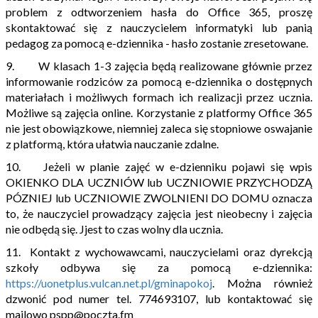
problem z odtworzeniem hasła do Office 365, proszę
skontaktować się z nauczycielem informatyki lub panią
pedagog za pomocą e-dziennika - hasło zostanie zresetowane.
9. W klasach 1-3 zajęcia będą realizowane głównie przez
informowanie rodziców za pomocą e-dziennika o dostępnych
materiałach i możliwych formach ich realizacji przez ucznia.
Możliwe są zajęcia online. Korzystanie z platformy Office 365
nie jest obowiązkowe, niemniej zaleca się stopniowe oswajanie
z platformą, która ułatwia nauczanie zdalne.
10. Jeżeli w planie zajęć w e-dzienniku pojawi się wpis
OKIENKO DLA UCZNIÓW lub UCZNIOWIE PRZYCHODZĄ
PÓZNIEJ lub UCZNIOWIE ZWOLNIENI DO DOMU oznacza
to, że nauczyciel prowadzący zajęcia jest nieobecny i zajęcia
nie odbędą się. Jjest to czas wolny dla ucznia.
11. Kontakt z wychowawcami, nauczycielami oraz dyrekcją
szkoły odbywa się za pomocą e-dziennika:
https://uonetplus.vulcan.net.pl/gminapokoj
. Można również
dzwonić pod numer tel. 774693107, lub kontaktować się
mailowo pspp@poczta.fm