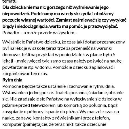
tematu.
Dla dziecka nie ma nic gorszego niż wyśmiewanie jego
niepowodzeń. Podcinamy mu wtedy skrzydła i obniżamy
poczucie własnej wartości. Zamiast naśmiewać się czy wytykać
błędy i niedociągnięcia, warto mu pomóc je przezwyciężać.
Ponadto… a może przede wszystkim...
Wyjaśnijcie Państwo dziecku, że czas jaki dotąd przeznaczony
był na lekcje w szkole teraz trzeba przenieść na warunki
domowe. Jeśli na przykład w poniedziałek w planie było 5
lekcji – mniej więcej tyle samo czasu należy poświęć na naukę ,
powtarzanie itp. w domu. Pomóżcie dziecku zaplanować i
zorganizować ten czas.
Rytm dnia
Pomocne będzie także ustalenie i zachowanie rytmu dnia.
Wstawanie o jednej porze. Toaleta poranna, śniadanie, ubranie
się. Nie zgadzajcie się Państwo na wylegiwanie się dziecka w
piżamie przed telewizorem lub komórką do południa, bądź
zasypianie o północy i spanie do późna. Wyznaczcie czas na
naukę, zabawę, kontakty z rówieśnikami przez telefon,
komputer (pamiętajcie, ze teraz nikt, także dzieci, nie