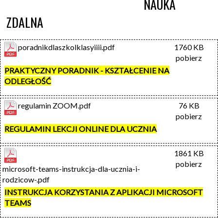
                                               NAUKA 
ZDALNA 
poradnikdlaszkolklasyiiii.pdf
1760 KB
pobierz
PRAKTYCZNY PORADNIK - KSZTAŁCENIE NA
ODLEGŁOŚĆ
regulamin ZOOM.pdf
76 KB
pobierz
REGULAMIN LEKCJI ONLINE DLA UCZNIA
1861 KB
pobierz
microsoft-teams-instrukcja-dla-ucznia-i-
rodzicow-.pdf
INSTRUKCJA KORZYSTANIA Z APLIKACJI MICROSOFT
TEAMS