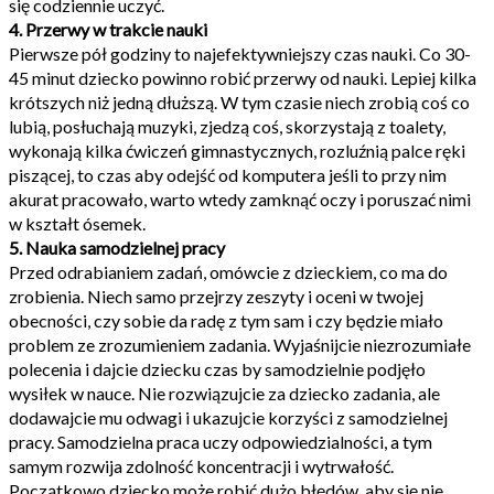
się codziennie uczyć.
4. Przerwy w trakcie nauki
Pierwsze pół godziny to najefektywniejszy czas nauki. Co 30-
45 minut dziecko powinno robić przerwy od nauki. Lepiej kilka
krótszych niż jedną dłuższą. W tym czasie niech zrobią coś co
lubią, posłuchają muzyki, zjedzą coś, skorzystają z toalety,
wykonają kilka ćwiczeń gimnastycznych, rozluźnią palce ręki
piszącej, to czas aby odejść od komputera jeśli to przy nim
akurat pracowało, warto wtedy zamknąć oczy i poruszać nimi
w kształt ósemek.
5. Nauka samodzielnej pracy
Przed odrabianiem zadań, omówcie z dzieckiem, co ma do
zrobienia. Niech samo przejrzy zeszyty i oceni w twojej
obecności, czy sobie da radę z tym sam i czy będzie miało
problem ze zrozumieniem zadania. Wyjaśnijcie niezrozumiałe
polecenia i dajcie dziecku czas by samodzielnie podjęło
wysiłek w nauce. Nie rozwiązujcie za dziecko zadania, ale
dodawajcie mu odwagi i ukazujcie korzyści z samodzielnej
pracy. Samodzielna praca uczy odpowiedzialności, a tym
samym rozwija zdolność koncentracji i wytrwałość.
Początkowo dziecko może robić dużo błędów, aby się nie