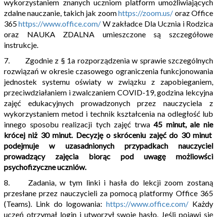
wykorzystaniem znanych uczniom platform umożliwiających
zdalne nauczanie, takich jak zoom
https://zoom.us/
oraz Office
365
https://www.office.com/
W zakładce Dla Ucznia i Rodzica
oraz NAUKA ZDALNA umieszczone są szczegółowe
instrukcje.
7. Zgodnie z § 1a rozporządzenia w sprawie szczególnych
rozwiązań w okresie czasowego ograniczenia funkcjonowania
jednostek systemu oświaty w związku z zapobieganiem,
przeciwdziałaniem i zwalczaniem COVID-19, godzina lekcyjna
zajęć edukacyjnych prowadzonych przez nauczyciela z
wykorzystaniem metod i technik kształcenia na odległość lub
innego sposobu realizacji tych zajęć trwa
45 minut, ale nie
krócej niż 30 minut. Decyzję o skróceniu zajęć do 30 minut
podejmuje w uzasadnionych przypadkach nauczyciel
prowadzący zajęcia biorąc pod uwagę możliowści
psychofizyczne uczniów.
8. Zadania, w tym linki i hasła do lekcji zoom zostaną
przesłane przez nauczycieli za pomocą platformy Office 365
(Teams). Link do logowania:
https://www.office.com/
Każdy
uczeń otrzymał login i utworzył swoje hasło. Jeśli pojawi się