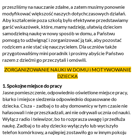
przeszliśmy na nauczanie zdalne, a zatem musimy ponownie
modyfikować większość naszych dotychczasowych działań.
Aby kształcenie poza szkołą było efektywne przedstawiamy
garść wskazówek, które, mamy nadzieję, ułatwią dzieciom
samodzielną naukę w nowy sposób w domu, a Państwu
pomogą to udźwignąć i zorganizować ją tak, aby pozostać
rodzicem a nie stać się nauczycielem. Dla uczniów także
przygotowaliśmy mini poradnik i prosimy abyście Państwo
razem z dziećmi go przeczytali i omówili.
ZORGANIZOWANIE NAUKI W DOMU i MOTYWOWANIE
DZIECKA
1. Spokojne miejsce do pracy
Jasne pomieszczenie, odpowiednio oświetlone miejsce pracy,
biurko i miejsce siedzenia odpowiednio dopasowane do
dziecka. Cisza – zadbaj o to aby domownicy w tym czasie nie
hałasowali i nie przeszkadzali, ani nie odrywali ucznia od nauki.
Wyłącz radio i telewizor, bo to rozprasza uwagę i przedłuża
naukę. Zadbaj o to aby dziecko wyłączyło lub wyciszyło
telefon komórkowy, a najlepiej zostawiło go w innym pokoju