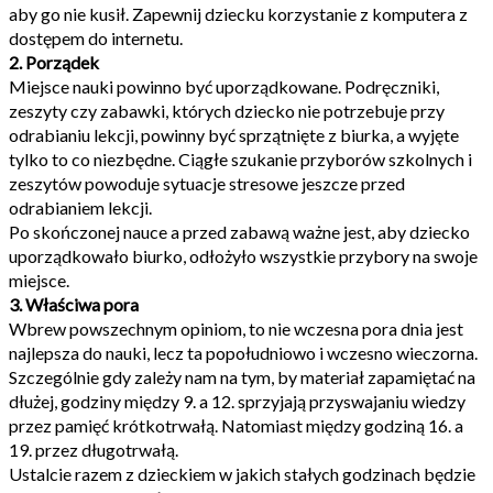
aby go nie kusił. Zapewnij dziecku korzystanie z komputera z
dostępem do internetu.
2. Porządek
Miejsce nauki powinno być uporządkowane. Podręczniki,
zeszyty czy zabawki, których dziecko nie potrzebuje przy
odrabianiu lekcji, powinny być sprzątnięte z biurka, a wyjęte
tylko to co niezbędne. Ciągłe szukanie przyborów szkolnych i
zeszytów powoduje sytuacje stresowe jeszcze przed
odrabianiem lekcji.
Po skończonej nauce a przed zabawą ważne jest, aby dziecko
uporządkowało biurko, odłożyło wszystkie przybory na swoje
miejsce.
3. Właściwa pora
Wbrew powszechnym opiniom, to nie wczesna pora dnia jest
najlepsza do nauki, lecz ta popołudniowo i wczesno wieczorna.
Szczególnie gdy zależy nam na tym, by materiał zapamiętać na
dłużej, godziny między 9. a 12. sprzyjają przyswajaniu wiedzy
przez pamięć krótkotrwałą. Natomiast między godziną 16. a
19. przez długotrwałą.
Ustalcie razem z dzieckiem w jakich stałych godzinach będzie