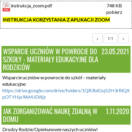
instrukcja_zoom.pdf
748 KB
pobierz
INSTRUKCJA KORZYSTANIA Z APLIKACJI ZOOM
<
1/1
>
WSPARCIE UCZNIÓW W POWROCIE DO
23.05.2021
SZKOŁY - MATERIAŁY EDUKACYJNE DLA
RODZICÓW
Wsparcie uczniów w powrocie do szkół – materiały
edukacyjne:
https://drive.google.com/drive/folders/1QR3tdGsj52H3rRlQX
pOTYHjo9AMJEWjz
JAK ZORGANIZOWAĆ NAUKĘ ZDALNĄ W
1.11.2020
DOMU
Drodzy Rodzie/Opiekunowie naszych uczniów!