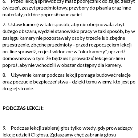
6. Przed lekcją sprawdź czy masz podręcznik do zajęć, zeszyt
ćwiczeń, zeszyt przedmiotowy, przybory do pisania oraz inne
materiały, o które poprosił nauczyciel.
7. Ustaw kamerę w taki sposób, aby nie obejmowała zbyt
dużego obszaru, wydziel stanowisko pracy w taki sposób, by w
zasięgu kamery nie pozostawały osoby trzecie lub zbędne
przestrzenie, zbędne przedmioty - przed rozpoczęciem lekcji
on-line sprawdź, co jest widoczne w "oku kamery", uprzedź
domowników o tym, że będziesz prowadzić lekcje on-line i
poproś, aby nie wchodzili w obszar dostępny dla kamery.
8. Używanie kamer podczas lekcji pomaga budować relacje
oraz poczucie bezpieczeństwa – dzięki temu wiemy, kto jest po
drugiej stronie.
PODCZAS LEKCJI:
9. Podczas lekcji zabieraj głos tylko wtedy, gdy prowadzący
lekcję udzieli Ci głosu. Zgłaszamy chęć zabrania głosu