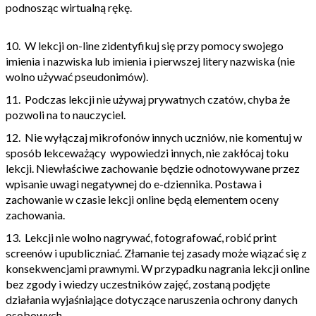
podnosząc wirtualną rękę.
10. W lekcji on-line zidentyfikuj się przy pomocy swojego
imienia i nazwiska lub imienia i pierwszej litery nazwiska (nie
wolno używać pseudonimów).
11. Podczas lekcji nie używaj prywatnych czatów, chyba że
pozwoli na to nauczyciel.
12. Nie wyłączaj mikrofonów innych uczniów, nie komentuj w
sposób lekceważący wypowiedzi innych, nie zakłócaj toku
lekcji. Niewłaściwe zachowanie będzie odnotowywane przez
wpisanie uwagi negatywnej do e-dziennika. Postawa i
zachowanie w czasie lekcji online będą elementem oceny
zachowania.
13. Lekcji nie wolno nagrywać, fotografować, robić print
screenów i upubliczniać. Złamanie tej zasady może wiązać się z
konsekwencjami prawnymi. W przypadku nagrania lekcji online
bez zgody i wiedzy uczestników zajęć, zostaną podjęte
działania wyjaśniające dotyczące naruszenia ochrony danych
osobowych.