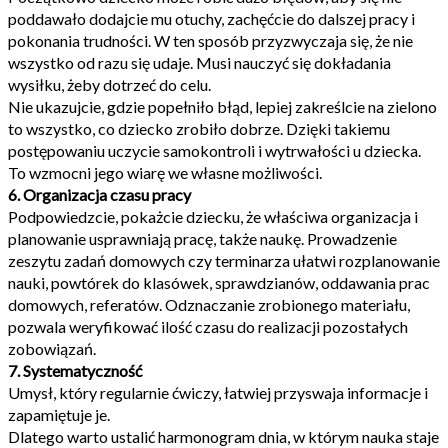
poddawało dodajcie mu otuchy, zachęćcie do dalszej pracy i
pokonania trudności. W ten sposób przyzwyczaja się, że nie
wszystko od razu się udaje. Musi nauczyć się dokładania
wysiłku, żeby dotrzeć do celu.
Nie ukazujcie, gdzie popełniło błąd, lepiej zakreślcie na zielono
to wszystko, co dziecko zrobiło dobrze. Dzięki takiemu
postępowaniu uczycie samokontroli i wytrwałości u dziecka.
To wzmocni jego wiarę we własne możliwości.
6. Organizacja czasu pracy
Podpowiedzcie, pokażcie dziecku, że właściwa organizacja i
planowanie usprawniają pracę, także naukę. Prowadzenie
zeszytu zadań domowych czy terminarza ułatwi rozplanowanie
nauki, powtórek do klasówek, sprawdzianów, oddawania prac
domowych, referatów. Odznaczanie zrobionego materiału,
pozwala weryfikować ilość czasu do realizacji pozostałych
zobowiązań.
7. Systematyczność
Umysł, który regularnie ćwiczy, łatwiej przyswaja informacje i
zapamiętuje je.
Dlatego warto ustalić harmonogram dnia, w którym nauka staje