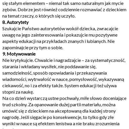
się stałym elementem – niemal tak samo naturalnym jak mycie
zębów. Dobrze jest również codziennie rozmawiać z dzieckiem
na temat rzeczy, o których się uczyło.
8. Autorytety
Szukajcie Państwo autorytetów wokół dziecka, zwracajcie
uwagę na jego zainteresowania i pokazujcie mu pozytywne
aspekty edukacji na przykładach znanych i lubianych. Nie
zapominajcie przy tym o sobie.
9. Motywowanie
Nie krytykujcie. Chwalcie i nagradzajcie – za systematyczność,
starania i wkładany wysiłek, nie poddawanie się,
samodzielność, sposób opowiadania i przekazywania
wiadomości, wytrwałość w nauce, pomysłowość, wykazywaną
ciekawość, no i za efekty także. System edukacji też używa
stopni za naukę.
Na co dzień wystarczą ustne pochwały, miłe słowo doceniające
trud szkolny. Za opanowanie dużej partii materiału, można
umówić się z dzieckiem na akceptowaną dla każdej strony
nagrodę. Jeśli sięgacie po konsekwencje, to tylko gdy złe
wyniki w nauce są efektem lenistwa a nie braku zrozumienia